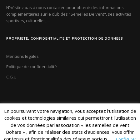
N’hésitez pas à nous contacter, pour obtenir des informations
complémentaires sur le club des
"Semelles De Vent"
, ses activités
sportives, culturelles, ...
PROPRIETE, CONFIDENTIALITE ET PROTECTION DE DONNEES
Mentions légales
Politique de confidentialité
C.G.U
En poursuivant votre navigation, vous acceptez l’utilisation de
cookies et technologies similaires qui permettront l’utilisation
de vos données parl’association « les semelles de vent
Bohars » , afin de réaliser des stats d’audiences, vous offrir
contenus et fonctionnalités des réseaux sociaux.
Configurer