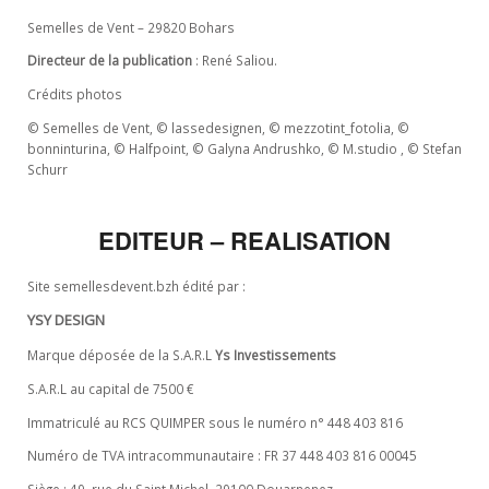
Semelles de Vent – 29820 Bohars
Directeur de la publication
: René Saliou.
Crédits photos
© Semelles de Vent, © lassedesignen, © mezzotint_fotolia, ©
bonninturina, © Halfpoint, © Galyna Andrushko, © M.studio , © Stefan
Schurr
EDITEUR – REALISATION
Site semellesdevent.bzh édité par :
YSY DESIGN
Marque déposée de la S.A.R.L
Ys Investissements
S.A.R.L au capital de 7500 €
Immatriculé au RCS QUIMPER sous le numéro n° 448 403 816
Numéro de TVA intracommunautaire : FR 37 448 403 816 00045
Siège : 49, rue du Saint Michel, 29100 Douarnenez