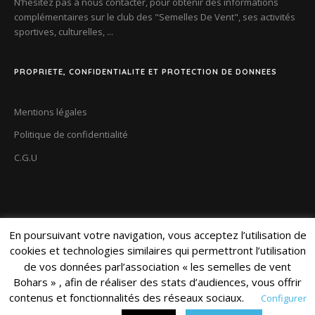
N’hésitez pas à nous contacter, pour obtenir des informations
complémentaires sur le club des
"Semelles De Vent"
, ses activités
sportives, culturelles, ...
PROPRIETE, CONFIDENTIALITE ET PROTECTION DE DONNEES
Mentions légales
Politique de confidentialité
C.G.U
En poursuivant votre navigation, vous acceptez l’utilisation de
cookies et technologies similaires qui permettront l’utilisation
de vos données parl’association « les semelles de vent
Bohars » , afin de réaliser des stats d’audiences, vous offrir
contenus et fonctionnalités des réseaux sociaux.
Configurer
Internet Quimper
Copyright
Semelles de vent | Réalisation
© 2020