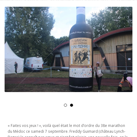
« Faites vos jeux ! », voilà quel était le mot d’ordre du 38e marathon
du Médoc ce samedi 7 septembre. Freddy Guimard (château Lynch-
Bages) le connaît par cœur et s’est fait plaisir, une nouvelle fois, en le