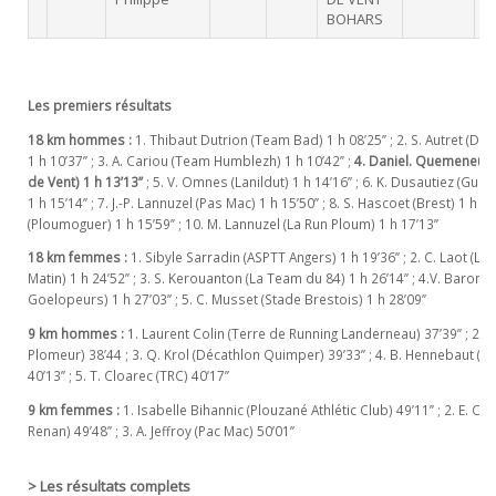
BOHARS
Les premiers résultats
18 km hommes
:
1. Thibaut Dutrion (Team Bad) 1 h 08’25’’ ; 2. S. Autret (Déf
1 h 10’37’’ ; 3. A. Cariou (Team Humblezh) 1 h 10’42’’ ;
4. Daniel. Quemeneur 
de Vent) 1 h 13’13’’
; 5. V. Omnes (Lanildut) 1 h 14’16’’ ; 6. K. Dusautiez (Gu
1 h 15’14’’ ; 7. J.-P. Lannuzel (Pas Mac) 1 h 15’50’’ ; 8. S. Hascoet (Brest) 1 h 15’
(Ploumoguer) 1 h 15’59’’ ; 10. M. Lannuzel (La Run Ploum) 1 h 17’13’’
18 km femmes :
1. Sibyle Sarradin (ASPTT Angers) 1 h 19’36’’ ; 2. C. Laot (L
Matin) 1 h 24’52’’ ; 3. S. Kerouanton (La Team du 84) 1 h 26’14’’ ; 4.V. Baron (
Goelopeurs) 1 h 27’03’’ ; 5. C. Musset (Stade Brestois) 1 h 28’09’’
9 km hommes :
1. Laurent Colin (Terre de Running Landerneau) 37’39’’ ; 2.J. 
Plomeur) 38’44 ; 3. Q. Krol (Décathlon Quimper) 39’33’’ ; 4. B. Hennebaut (L
40’13’’ ; 5. T. Cloarec (TRC) 40’17’’
9 km femmes :
1. Isabelle Bihannic (Plouzané Athlétic Club) 49’11’’ ; 2. E. Cad
Renan) 49’48’’ ; 3. A. Jeffroy (Pac Mac) 50’01’’
>
Les résultats complets