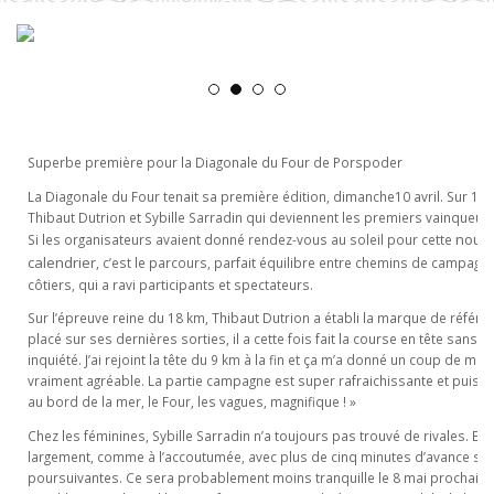
Superbe première pour la Diagonale du Four de Porspoder
La Diagonale du Four tenait sa première édition, dimanche10 avril. Sur 18 k
Thibaut Dutrion et Sybille Sarradin qui deviennent les premiers vainqueurs
nouve
Si les organisateurs avaient donné rendez-vous au soleil pour cette
calendrier
, c’est le parcours, parfait équilibre entre chemins de campagne
côtiers, qui a ravi participants et spectateurs.
Sur l’épreuve reine du 18 km, Thibaut Dutrion a établi la marque de référe
placé sur ses dernières sorties, il a cette fois fait la course en tête sans v
inquiété. J’ai rejoint la tête du 9 km à la fin et ça m’a donné un coup de moti
vraiment agréable. La partie campagne est super rafraichissante et puis a
au bord de la mer, le Four, les vagues, magnifique ! »
Chez les féminines, Sybille Sarradin n’a toujours pas trouvé de rivales. Ell
largement, comme à l’accoutumée, avec plus de cinq minutes d’avance su
poursuivantes. Ce sera probablement moins tranquille le 8 mai prochain 