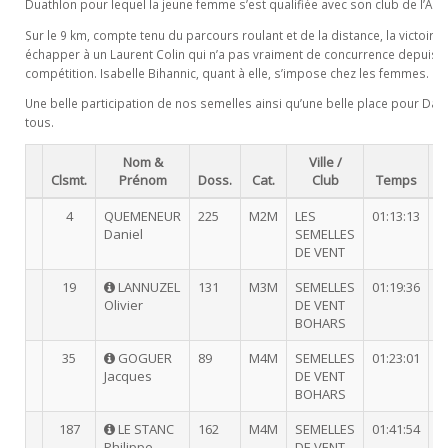
Duathlon pour lequel la jeune femme s’est qualifiée avec son club de l’ASP
Sur le 9 km, compte tenu du parcours roulant et de la distance, la victoire
échapper à un Laurent Colin qui n’a pas vraiment de concurrence depuis s
compétition. Isabelle Bihannic, quant à elle, s’impose chez les femmes.
Une belle participation de nos semelles ainsi qu’une belle place pour Dani
tous.
Nom &
Ville /
C
Clsmt.
Prénom
Doss.
Cat.
Club
Temps
C
4
QUEMENEUR
225
M2M
LES
01:13:13
1
Daniel
SEMELLES
DE VENT
19
LANNUZEL
131
M3M
SEMELLES
01:19:36
2
Olivier
DE VENT
BOHARS
35
GOGUER
89
M4M
SEMELLES
01:23:01
1
Jacques
DE VENT
BOHARS
187
LE STANC
162
M4M
SEMELLES
01:41:54
1
Philippe
DE VENT