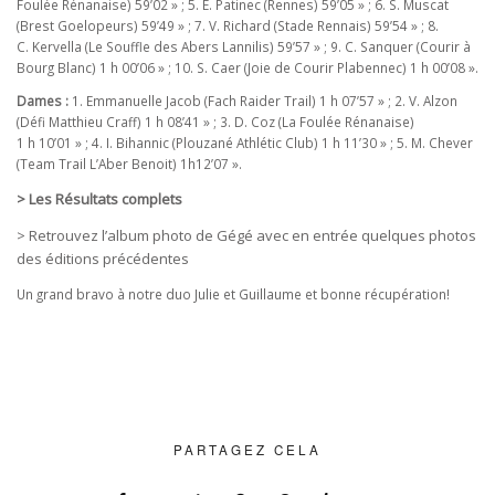
Foulée Rénanaise) 59’02 » ; 5. E. Patinec (Rennes) 59’05 » ; 6. S. Muscat
(Brest Goelopeurs) 59’49 » ; 7. V. Richard (Stade Rennais) 59’54 » ; 8.
C. Kervella (Le Souffle des Abers Lannilis) 59’57 » ; 9. C. Sanquer (Courir à
Bourg Blanc) 1 h 00’06 » ; 10. S. Caer (Joie de Courir Plabennec) 1 h 00’08 ».
Dames :
1. Emmanuelle Jacob (Fach Raider Trail) 1 h 07’57 » ; 2. V. Alzon
(Défi Matthieu Craff) 1 h 08’41 » ; 3. D. Coz (La Foulée Rénanaise)
1 h 10’01 » ; 4. I. Bihannic (Plouzané Athlétic Club) 1 h 11’30 » ; 5. M. Chever
(Team Trail L’Aber Benoit) 1h12’07 ».
> Les Résultats complets
> Retrouvez l’album photo de Gégé avec en entrée quelques photos
des éditions précédentes
Un grand bravo à notre duo Julie et Guillaume et bonne récupération!
PARTAGEZ CELA